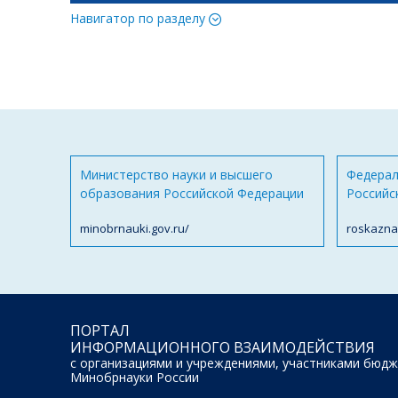
Навигатор по разделу
Министерство науки и высшего
Федерал
образования Российской Федерации
Российс
minobrnauki.gov.ru/
roskazna
ПОРТАЛ
ИНФОРМАЦИОННОГО ВЗАИМОДЕЙСТВИЯ
с организациями и учреждениями, участниками бюдж
Минобрнауки России