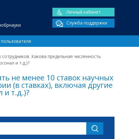
Личный кабинет
Служба поддержки
нобрнауки
 пользователя
 сотрудников. Какова предельная численность
сонал и т.д.)?
ть не менее 10 ставок научных
и (в ставках), включая другие
и т.д.)?