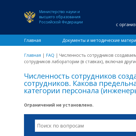
Министерство науки и
высшего образования
Российской Федерации
с органи
Главная
Документы и методические матер
Главная
|
FAQ
|
Численность сотрудников создаваем
сотрудников лаборатории (в ставках), включая други
Численность сотрудников созд
сотрудников. Какова предельна
категории персонала (инженеры
Ограничений не установлено.