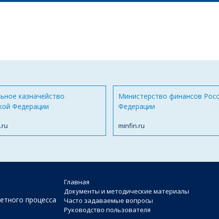
ьное казначейство
Министерство финансов Рос
кой Федерации
Федерации
.ru
minfin.ru
Главная
Документы и методические материалы
етного процесса
Часто задаваемые вопросы
Руководство пользователя