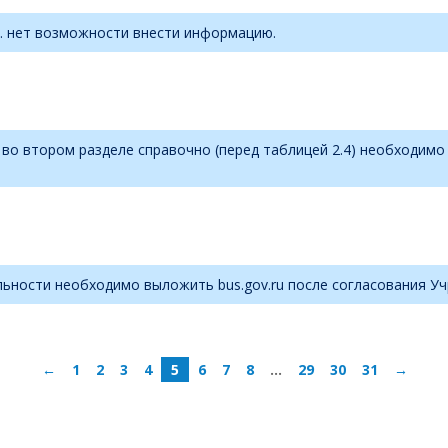
.е. нет возможности внести информацию.
 во втором разделе справочно (перед таблицей 2.4) необходимо
льности необходимо выложить bus.gov.ru после согласования У
←
1
2
3
4
5
6
7
8
…
29
30
31
→