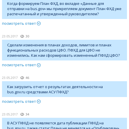
Когда формируем План ФХД, во вкладке «Данные для
отправки на bus.gov» мы прикрепляем документ План ФХД уже
распечатанный и утвержденный руководителем?
посмотреть ответ
23.05.2017
30
Сделали изменения в планах доходов, лимитов и планах
функциональных расходов ЦФО. ПФХД для ЦФО не
изменились. Как нам сформировать измененный ПФХД ЦФО?
посмотреть ответ
23.05.2017
46
Как загрузить отчет о результатах деятельности на
bus.gov.ru средствами АСУ ПФХД?
посмотреть ответ
23.05.2017
34
В АСУ ПФХД не появляется дата публикации ПФХД на
bus.gov.ru, также статус Плана не меняется на «Опубликован».