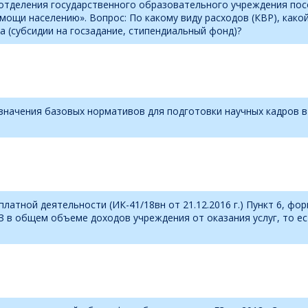
о отделения государственного образовательного учреждения по
мощи населению». Вопрос: По какому виду расходов (КВР), како
а (субсидии на госзадание, стипендиальный фонд)?
ачения базовых нормативов для подготовки научных кадров в д
атной деятельности (ИК-41/18вн от 21.12.2016 г.) Пункт 6, фо
З в общем объеме доходов учреждения от оказания услуг, то е