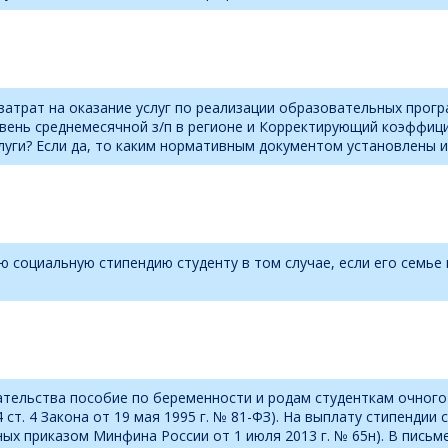
 затрат на оказание услуг по реализации образовательных про
ень среднемесячной з/п в регионе и Корректирующий коэффиц
луги? Если да, то каким нормативным документом установлены и
ю социальную стипендию студенту в том случае, если его семье
ательства пособие по беременности и родам студенткам очног
4 ст. 4 Закона от 19 мая 1995 г. № 81-ФЗ). На выплату стипенди
ных приказом Минфина России от 1 июля 2013 г. № 65н). В письме