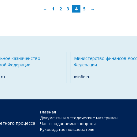
←
1
2
3
4
5
→
ьное казначейство
Министерство финансов Рос
кой Федерации
Федерации
.ru
minfin.ru
Главная
Документы и методические материалы
етного процесса
Часто задаваемые вопросы
Руководство пользователя