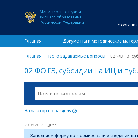
Министерство науки и
высшего образования
Российской Федерации
с органи
Главная
Документы и методические матер
Главная
|
Часто задаваемые вопросы
|
02 ФО ГЗ, с
02 ФО ГЗ, субсидии на ИЦ и пу
Навигатор по разделу
20.08.2018
55
Заполняем форму по формированию сведений на п