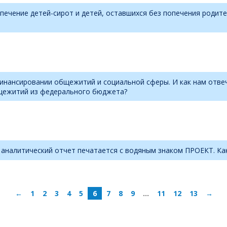
спечение детей-сирот и детей, оставшихся без попечения роди
инансировании общежитий и социальной сферы. И как нам отвеч
щежитий из федерального бюджета?
, аналитический отчет печатается с водяным знаком ПРОЕКТ. Ка
←
1
2
3
4
5
6
7
8
9
…
11
12
13
→