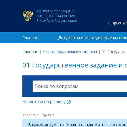
Министерство науки и
высшего образования
Российской Федерации
с органи
Главная
Документы и методические матер
Главная
|
Часто задаваемые вопросы
|
01 Государст
01 Государственное задание и 
Навигатор по разделу
17.08.2021
807
В каком документе можно ознакомиться с итого