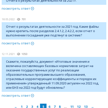
Отчета о результатах деятельности за 2021 г.
посмотреть ответ
18.05.2022
701
Отчет о результатах деятельности за 2021 год. Какие файлы
нужно крепить после разделов 2.4.1.2, 2.4.2.2, если отчет о
выполнении госзадания уже подтянут в системе?
посмотреть ответ
12.11.2021
1050
Скажите, пожалуйста, документ «Итоговые значения и
величина составляющих базовых нормативов затрат на
оказание государственных услуг по реализации
образовательных программ высшего образования,
отраслевые корректирующие коэффициенты и порядок их
применения» утвержденный 11.09.2020 актуален на 2022 год,
или БНЗ на 2022 год будут обновлены?
посмотреть ответ
←
1
2
3
4
5
6
7
8
…
11
12
13
→