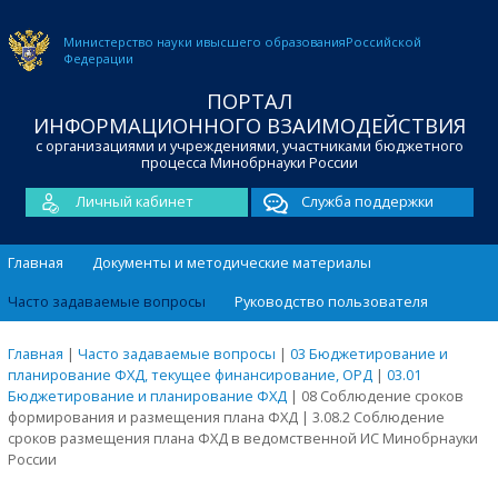
Министерство науки и
высшего образования
Российской
Федерации
ПОРТАЛ
ИНФОРМАЦИОННОГО ВЗАИМОДЕЙСТВИЯ
с организациями и учреждениями, участниками бюджетного
процесса Минобрнауки России
Личный кабинет
Служба поддержки
Главная
Документы и методические материалы
Часто задаваемые вопросы
Руководство пользователя
Главная
|
Часто задаваемые вопросы
|
03 Бюджетирование и
планирование ФХД, текущее финансирование, ОРД
|
03.01
Бюджетирование и планирование ФХД
|
08 Соблюдение сроков
формирования и размещения плана ФХД
|
3.08.2 Соблюдение
сроков размещения плана ФХД в ведомственной ИС Минобрнауки
России