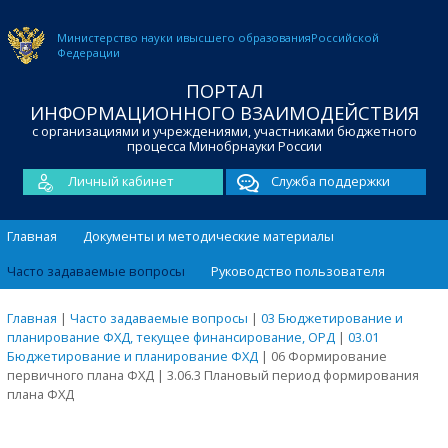
Министерство науки и
высшего образования
Российской
Федерации
ПОРТАЛ
ИНФОРМАЦИОННОГО ВЗАИМОДЕЙСТВИЯ
с организациями и учреждениями, участниками бюджетного
процесса Минобрнауки России
Личный кабинет
Служба поддержки
Главная
Документы и методические материалы
Часто задаваемые вопросы
Руководство пользователя
Главная
|
Часто задаваемые вопросы
|
03 Бюджетирование и
планирование ФХД, текущее финансирование, ОРД
|
03.01
Бюджетирование и планирование ФХД
|
06 Формирование
первичного плана ФХД
|
3.06.3 Плановый период формирования
плана ФХД