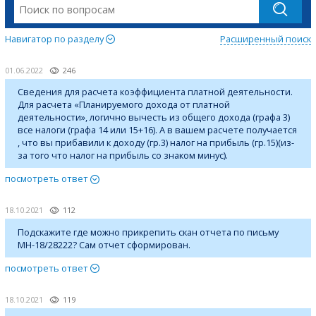
Навигатор по разделу
Расширенный поиск
01.06.2022
246
Сведения для расчета коэффициента платной деятельности.
Для расчета «Планируемого дохода от платной
деятельности», логично вычесть из общего дохода (графа 3)
все налоги (графа 14 или 15+16). А в вашем расчете получается
, что вы прибавили к доходу (гр.3) налог на прибыль (гр.15)(из-
за того что налог на прибыль со знаком минус).
посмотреть ответ
18.10.2021
112
Подскажите где можно прикрепить скан отчета по письму
МН-18/28222? Сам отчет сформирован.
посмотреть ответ
18.10.2021
119