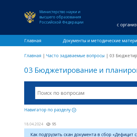
Министерство науки и
высшего образования
Российской Федерации
с органи
Главная
Документы и методические матер
Главная
|
Часто задаваемые вопросы
|
03 Бюджетир
03 Бюджетирование и планиро
Навигатор по разделу
18.04.2024
95
Как подгрузить скан документа в сбор «Дефицит с