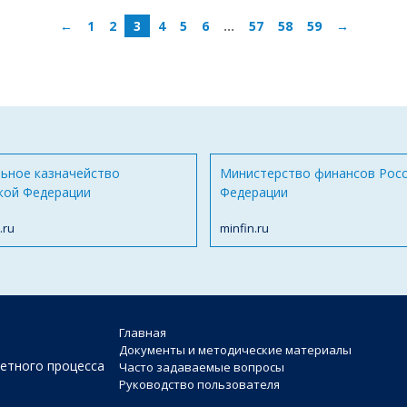
←
1
2
3
4
5
6
…
57
58
59
→
ьное казначейство
Министерство финансов Рос
кой Федерации
Федерации
.ru
minfin.ru
Главная
Документы и методические материалы
етного процесса
Часто задаваемые вопросы
Руководство пользователя