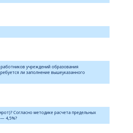
те работников учреждений образования
. Требуется ли заполнение вышеуказанного
ирот)? Согласно методике расчета предельных
 — 4,5%?