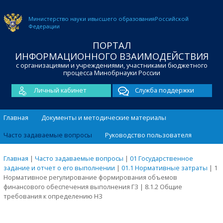
Министерство науки и
высшего образования
Российской
Федерации
ПОРТАЛ
ИНФОРМАЦИОННОГО ВЗАИМОДЕЙСТВИЯ
с организациями и учреждениями, участниками бюджетного
процесса Минобрнауки России
Личный кабинет
Служба поддержки
Главная
Документы и методические материалы
Часто задаваемые вопросы
Руководство пользователя
Главная
|
Часто задаваемые вопросы
|
01 Государственное
задание и отчет о его выполнении
|
01.1 Нормативные затраты
|
1
Нормативное регулирование формирования объемов
финансового обеспечения выполнения ГЗ
|
8.1.2 Общие
требования к определению НЗ