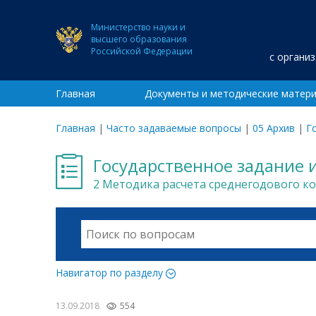
Министерство науки и
высшего образования
Российской Федерации
с органи
Главная
Документы и методические матер
Главная
|
Часто задаваемые вопросы
|
05 Архив
|
Г
Государственное задание 
2 Методика расчета среднегодового к
Навигатор по разделу
13.09.2018
554