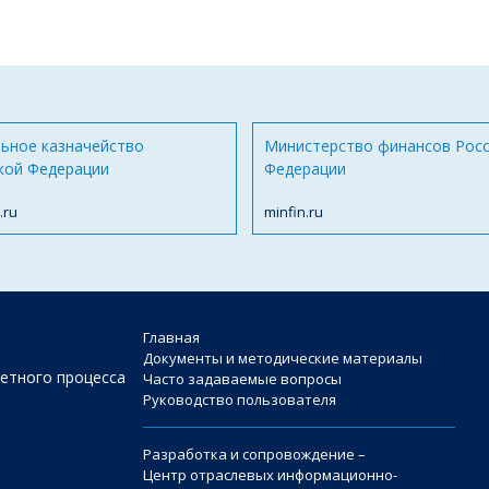
ьное казначейство
Министерство финансов Рос
кой Федерации
Федерации
.ru
minfin.ru
Главная
Документы и методические материалы
етного процесса
Часто задаваемые вопросы
Руководство пользователя
Разработка и сопровождение –
Центр отраслевых информационно-