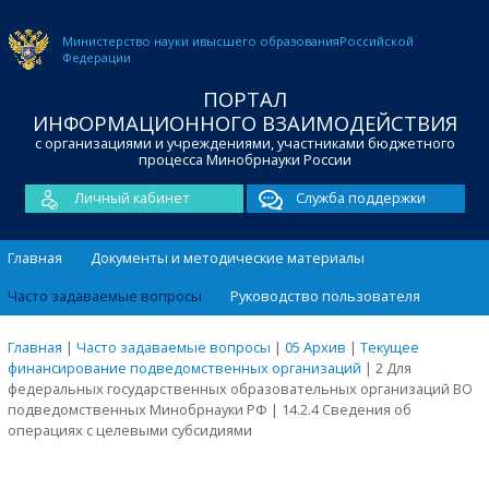
Министерство науки и
высшего образования
Российской
Федерации
ПОРТАЛ
ИНФОРМАЦИОННОГО ВЗАИМОДЕЙСТВИЯ
с организациями и учреждениями, участниками бюджетного
процесса Минобрнауки России
Личный кабинет
Служба поддержки
Главная
Документы и методические материалы
Часто задаваемые вопросы
Руководство пользователя
Главная
|
Часто задаваемые вопросы
|
05 Архив
|
Текущее
финансирование подведомственных организаций
|
2 Для
федеральных государственных образовательных организаций ВО
подведомственных Минобрнауки РФ
|
14.2.4 Сведения об
операциях с целевыми субсидиями