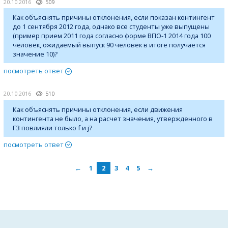
20.10.2016
509
Как объяснять причины отклонения, если показан контингент
до 1 сентября 2012 года, однако все студенты уже выпущены
(пример прием 2011 года согласно форме ВПО-1 2014 года 100
человек, ожидаемый выпуск 90 человек в итоге получается
значение 10)?
посмотреть ответ
20.10.2016
510
Как объяснять причины отклонения, если движения
контингента не было, а на расчет значения, утвержденного в
ГЗ повлияли только f и j?
посмотреть ответ
←
1
2
3
4
5
→