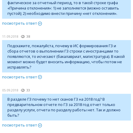
фактическое за отчетный период, то в такой строке графа
«Причина отклонения»: 1) не заполняется (можно оставить
пустой); 2) необходимо внести причину «нет отклонения».
посмотреть ответ
11.09.2018
38
Подскажите, пожалуйста, почему в ИС формирования ГЗ и
сбора отчетов о выполнении ГЗ строки с иностранцами то
появляются, то исчезают (бакалавриат, магистратура). В какой
момент можно будет вносить информацию, чтобы потом не
исправлять?
посмотреть ответ
05.09.2018
33
В разделе ГЗ почему то нет сканов ГЗ на 2018 год? В
предварительном отчете по ГЗ за 2018 год отчет только
разделу услуги, отчета по разделу работы нет. Так и должно
быть?
посмотреть ответ