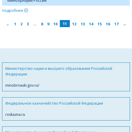
Минобрнауки России
подробнее
←
1
2
3
…
8
9
10
11
12
13
14
15
16
17
→
Министерство науки и высшего образования Российской
Федерации
minobrnauki.gov.ru/
Федеральное казначейство Российской Федерации
roskazna.ru