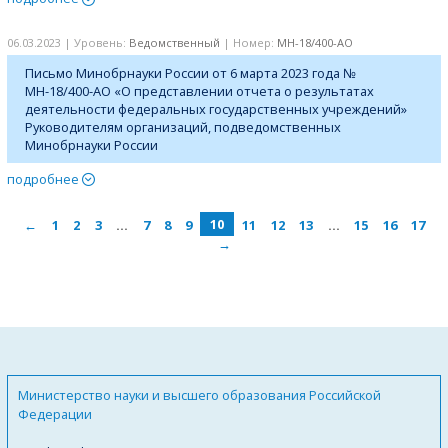
06.03.2023 | Уровень:
Ведомственный
| Номер:
МН-18/400-АО
Письмо Минобрнауки России от 6 марта 2023 года №
МН-18/400-АО «О представлении отчета о результатах
деятельности федеральных государственных учреждений»
Руководителям организаций, подведомственных
Минобрнауки России
подробнее
←
1
2
3
…
7
8
9
10
11
12
13
…
15
16
17
→
Министерство науки и высшего образования Российской
Федерации