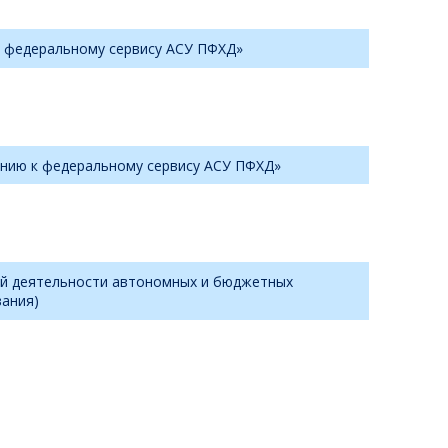
к федеральному сервису АСУ ПФХД»
ению к федеральному сервису АСУ ПФХД»
ой деятельности автономных и бюджетных
вания)