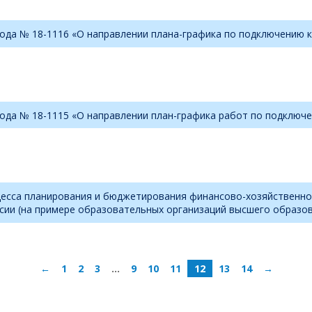
года № 18-1116 «О направлении плана-графика по подключению 
года № 18-1115 «О направлении план-графика работ по подключ
цесса планирования и бюджетирования финансово-хозяйственн
ии (на примере образовательных организаций высшего образо
←
1
2
3
…
9
10
11
12
13
14
→