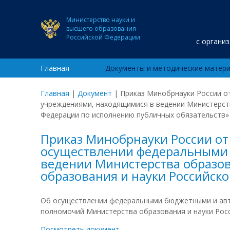
Министерство науки и
высшего образования
Российской Федерации
с органи
Главная
Документы и методические матер
Главная
|
Документ
|
Приказ Минобрнауки России от
учреждениями, находящимися в ведении Министерств
Федерации по исполнению публичных обязательств»
Приказ Минобрнауки России от 1
осуществлении федеральными
ведении Министерства образов
образования и науки Российск
Об осуществлении федеральными бюджетными и авто
полномочий Министерства образования и науки Рос
Посмотреть документ