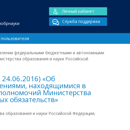
Личный кабинет
Служба поддержки
нобрнауки
 пользователя
ществлении федеральными бюджетными и автономными
истерства образования и науки Российской
 24.06.2016) «Об
ениями, находящимися в
 полномочий Министерства
ых обязательств»
 образования и науки Российской Федерации,