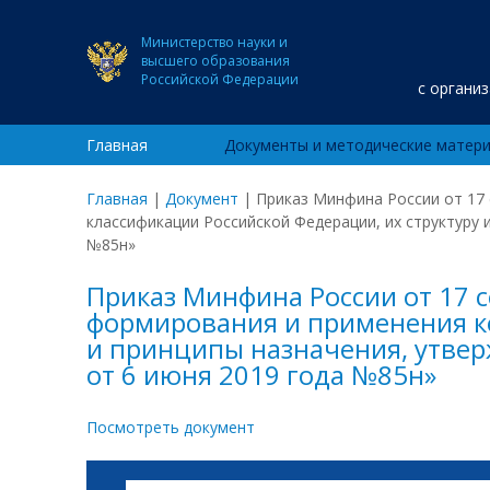
Министерство науки и
высшего образования
Российской Федерации
с органи
Главная
Документы и методические матер
Главная
|
Документ
|
Приказ Минфина России от 17
классификации Российской Федерации, их структуру
№85н»
Приказ Минфина России от 17 
формирования и применения ко
и принципы назначения, утве
от 6 июня 2019 года №85н»
Посмотреть документ