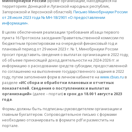
Минобрнауки России
(кроме организаций, находящихся на
территориях Донецкой и Луганской народных республик,
Запорожской и Херсонской областей).
Письмо Минобрнауки России
от 28 июля 2023 года № МН-18/2901 «О предоставлении
информации»
.
В целях обеспечения реализации требования абзаца первого
пункта 16 Протокола заседания Правительственной комиссии по
бюджетным проектировкам на очередной финансовый год и
плановый период от 29 июня 2023 г. № 1, Минобрнауки России
просит представить сведения о выплатах организации в 2022 году,
об объеме приносящей доход деятельности на 2024-2026 гг. и
информацию о расходовании средств субсидии, предоставленной
по соглашению на выполнение государственного задания в 2022
году, путем заполнения форм в личном кабинете на
www.cbias.ru
в
разделе
«ИС сбора и обработки плановых и отчетных
показателей. Сведения о поступлениях и выплатах
организаций»
(далее – портал)
в срок до 18.00 1 августа 2023
года
.
Формы должны быть подписаны руководителем организации и
главным бухгалтером. Сопроводительное письмо с формами
необходимо отсканировать в формате pdf и разместить на
портале.