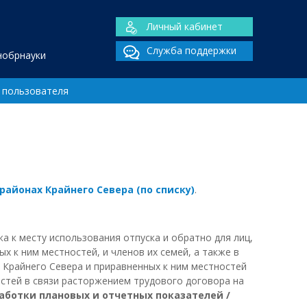
Личный кабинет
Служба поддержки
нобрнауки
 пользователя
йонах Крайнего Севера (по списку)
.
а к месту использования отпуска и обратно для лиц,
 к ним местностей, и членов их семей, а также в
ы Крайнего Севера и приравненных к ним местностей
остей в связи расторжением трудового договора на
работки плановых и отчетных показателей /