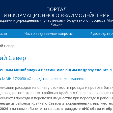
ПОРТАЛ
ИНФОРМАЦИОННОГО ВЗАИМОДЕЙСТВИЯ
зациями и учреждениями, участниками бюджетного процесса Ми
России
иалы
Часто задаваемые вопросы
Руководство
ий Север
ний Север
ным Минобрнауки России, имеющим подразделения в ра
да №МН-17/2050 «О представлении информации»
.
нсации расходов на оплату стоимости проезда и провоза багаж
иях, расположенных в районах Крайнего Севера и приравненных
тоимости проезда и перевозки имущества при переезде в район
реезде из районов Крайнего Севера и приравненных к ним местн
.2024
в личном кабинете на cbias.ru
в разделе «ИС сбора и об