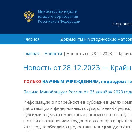
Министерство науки и
высшего образования
Российской Федерации
с органи
Главная
Документы и методические матер
Главная
|
Новости
|
Новость от 28.12.2023 — Крайн
Новость от 28.12.2023 — Край
ТОЛЬКО
НАУЧНЫМ УЧРЕЖДЕНИЯМ, подведомствен
Письмо Минобрнауки России от 25 декабря 2023 го
Информацию о потребности в субсидии в целях компе
работающих в федеральных государственных учрежден
субсидии в целях компенсации расходов на оплату с
в связи с заключением трудового договора и при пе
2023 год необходимо предоставить
в срок до 17.01