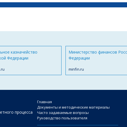
ьное казначейство
Министерство финансов Рос
кой Федерации
Федерации
.ru
minfin.ru
Главная
Документы и методические материалы
етного процесса
Часто задаваемые вопросы
Руководство пользователя