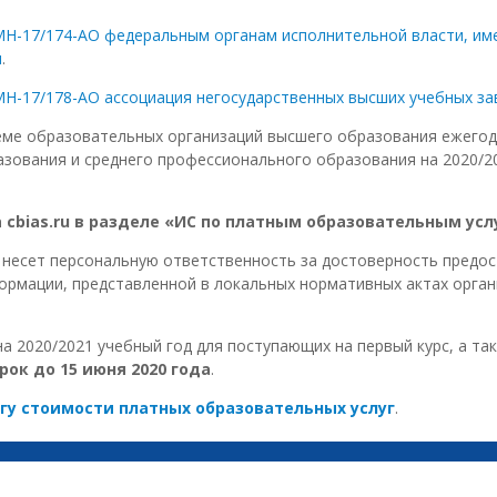
МН-17/174-АО федеральным органам исполнительной власти, им
я
.
Н-17/178-АО ассоциация негосударственных высших учебных за
еме образовательных организаций высшего образования ежего
зования и среднего профессионального образования на 2020/2
 cbias.ru в разделе «ИС по платным образовательным ус
несет персональную ответственность за достоверность предост
рмации, представленной в локальных нормативных актах орган
 2020/2021 учебный год для поступающих на первый курс, а та
срок до 15 июня 2020 года
.
гу стоимости платных образовательных услуг
.