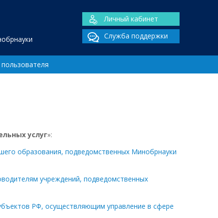
Личный кабинет
Служба поддержки
нобрнауки
 пользователя
ельных услуг
»:
сшего образования, подведомственных Минобрнауки
ководителям учреждений, подведомственных
субъектов РФ, осуществляющим управление в сфере