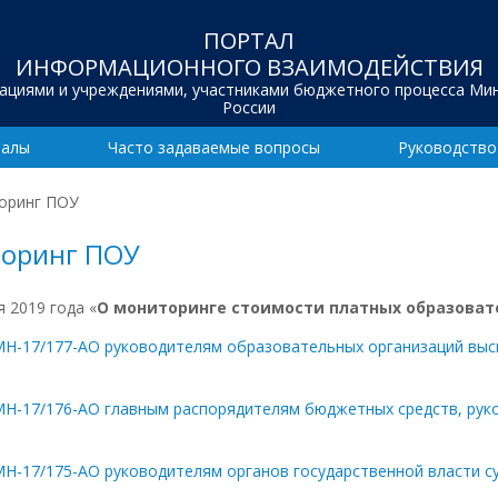
ПОРТАЛ
ИНФОРМАЦИОННОГО ВЗАИМОДЕЙСТВИЯ
зациями и учреждениями, участниками бюджетного процесса Ми
России
иалы
Часто задаваемые вопросы
Руководство
торинг ПОУ
торинг ПОУ
 2019 года «
О мониторинге стоимости платных образоват
МН-17/177-АО руководителям образовательных организаций вы
МН-17/176-АО главным распорядителям бюджетных средств, ру
МН-17/175-АО руководителям органов государственной власти 