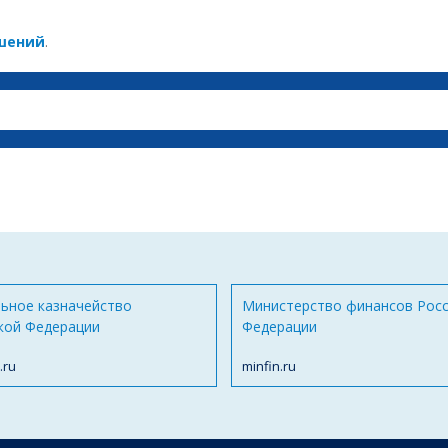
ушений
.
ьное казначейство
Министерство финансов Рос
кой Федерации
Федерации
.ru
minfin.ru