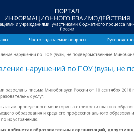
ПОРТАЛ
ИНФОРМАЦИОННОГО ВЗАИМОДЕЙСТВИЯ
зациями и учреждениями, участниками бюджетного процесса Ми
России
иалы
Часто задаваемые вопросы
Руководство
вление нарушений по ПОУ (вузы, не подведомственные Минобрна
авление нарушений по ПОУ (вузы, не 
ии разосланы письма Минобрнауки России от 10 сентября 2018
разовательных услуг.
ультатам проведенного мониторинга стоимости платных образов
ысшего образования и среднего профессионального образовани
по их устранению.
ых кабинетах образовательных организаций, допустивш