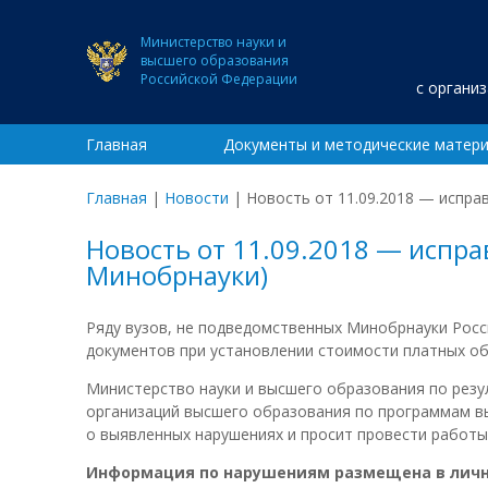
Министерство науки и
высшего образования
Российской Федерации
с органи
Главная
Документы и методические матер
Главная
|
Новости
|
Новость от 11.09.2018 — испра
Новость от 11.09.2018 — испр
Минобрнауки)
Ряду вузов, не подведомственных Минобрнауки Росс
документов при установлении стоимости платных об
Министерство науки и высшего образования по рез
организаций высшего образования по программам в
о выявленных нарушениях и просит провести работы 
Информация по нарушениям размещена в личн