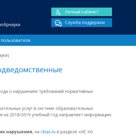
Личный кабинет
Служба поддержки
нобрнауки
 пользователя
уки)
подведомственные
 года о нарушениях требований нормативных
ательных услуг в системе образовательных
я на 2018/2019 учебный год направляет информацию
их нарушения
, на
cbias.ru
в разделе «ИС по