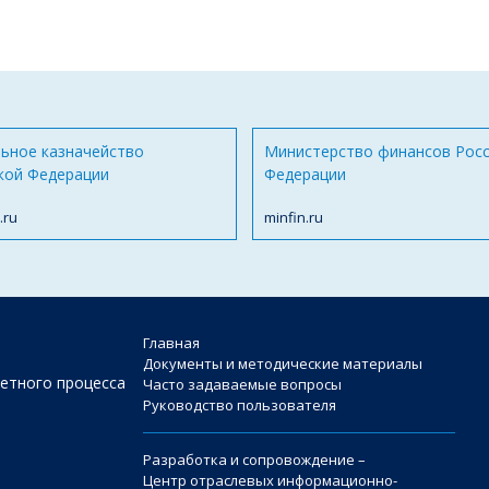
ьное казначейство
Министерство финансов Рос
кой Федерации
Федерации
.ru
minfin.ru
Главная
Документы и методические материалы
етного процесса
Часто задаваемые вопросы
Руководство пользователя
Разработка и сопровождение –
Центр отраслевых информационно-