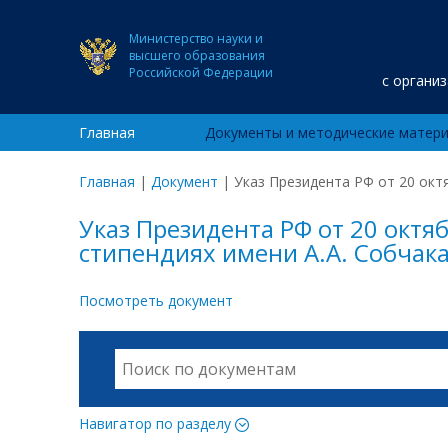
Министерство науки и
высшего образования
Российской Федерации
с органи
Главная
Документы и методические матер
Главная
|
Документ
|
Указ Президента РФ от 20 октя
Указ Президента РФ от 20 октя
стипендиях имени А.А. Собчак
Посмотреть документ
Навигатор по разделу