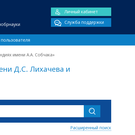
Личный кабинет
Служба поддержки
нобрнауки
 пользователя
ндиях имени А.А. Собчака»
ени Д.С. Лихачева и
Расширенный поиск