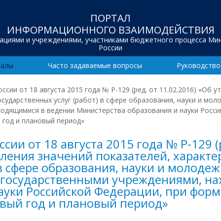
ПОРТАЛ
ИНФОРМАЦИОННОГО ВЗАИМОДЕЙСТВИЯ
зациями и учреждениями, участниками бюджетного процесса Ми
России
иалы
Часто задаваемые вопросы
Руководство
сии от 18 августа 2015 года № Р-129 (ред. от 11.02.2016) «Об
осударственных услуг (работ) в сфере образования, науки и мо
одящимися в ведении Министерства образования и науки Росси
 год и плановый период»
и от 18 августа 2015 года № Р-129 (р
ения значений показателей, характе
 в сфере образования, науки и молод
государственными учреждениями, на
ауки Российской Федерации, при фор
вый год и плановый период»