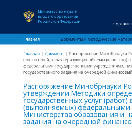
Министерство науки и
высшего образования
Российской Федерации
с органи
Главная
Документы и методические матер
Главная
|
Документ
|
Распоряжение Минобрнауки Рос
показателей, характеризующих объемы (качество) г
федеральными государственными учреждениями, нах
государственного задания на очередной финансовый
Распоряжение Минобрнауки Росси
утверждении Методики определ
государственных услуг (работ)
(выполняемых) федеральными 
Министерства образования и н
задания на очередной финансо