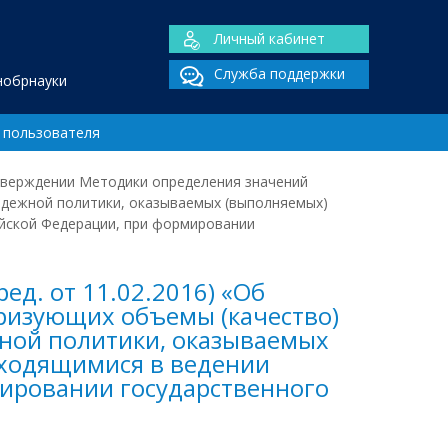
Личный кабинет
Служба поддержки
нобрнауки
 пользователя
 утверждении Методики определения значений
лодежной политики, оказываемых (выполняемых)
йской Федерации, при формировании
ед. от 11.02.2016) «Об
ризующих объемы (качество)
ежной политики, оказываемых
ходящимися в ведении
мировании государственного