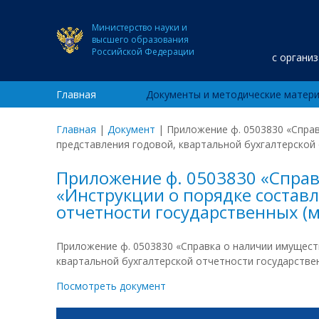
Министерство науки и
высшего образования
Российской Федерации
с органи
Главная
Документы и методические матер
Главная
|
Документ
|
Приложение ф. 0503830 «Справ
представления годовой, квартальной бухгалтерской
Приложение ф. 0503830 «Справк
«Инструкции о порядке составл
отчетности государственных 
Приложение ф. 0503830 «Справка о наличии имуществ
квартальной бухгалтерской отчетности государстве
Посмотреть документ