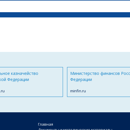
ьное казначейство
Министерство финансов Рос
кой Федерации
Федерации
.ru
minfin.ru
Главная
Документы и методические материалы