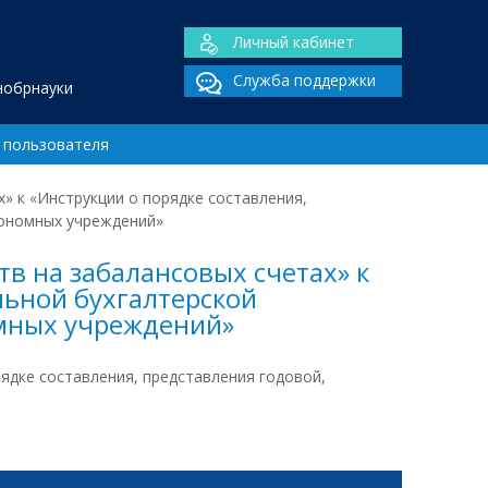
Личный кабинет
Служба поддержки
нобрнауки
 пользователя
» к «Инструкции о порядке составления,
тономных учреждений»
в на забалансовых счетах» к
льной бухгалтерской
омных учреждений»
ядке составления, представления годовой,