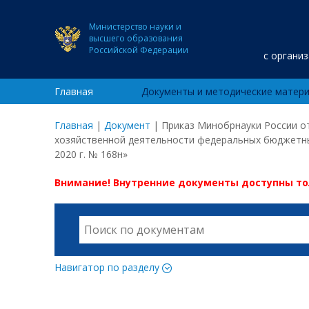
Министерство науки и
высшего образования
Российской Федерации
с органи
Главная
Документы и методические матер
Главная
|
Документ
|
Приказ Минобрнауки России от
хозяйственной деятельности федеральных бюджетны
2020 г. № 168н»
Внимание! Внутренние документы доступны т
Навигатор по разделу