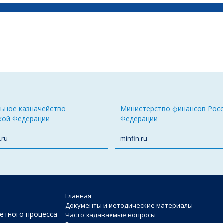
ьное казначейство
Министерство финансов Рос
кой Федерации
Федерации
.ru
minfin.ru
Главная
Документы и методические материалы
етного процесса
Часто задаваемые вопросы