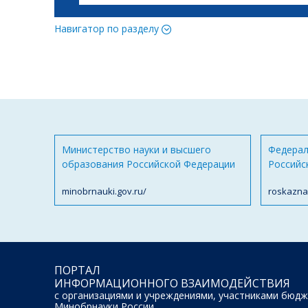
Навигатор по разделу
Министерство науки и высшего
Федерал
образования Российской Федерации
Российс
minobrnauki.gov.ru/
roskazna
ПОРТАЛ
ИНФОРМАЦИОННОГО ВЗАИМОДЕЙСТВИЯ
с организациями и учреждениями, участниками бюдж
Минобрнауки России