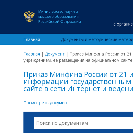
Министерство науки и
высшего образования
Российской Федерации
с органи
Главная
Документы и методические матер
Главная
|
Документ
|
Приказ Минфина России от 21
учреждением, ее размещения на официальном сайте 
Приказ Минфина России от 21 
информации государственным 
сайте в сети Интернет и ведени
Посмотреть документ