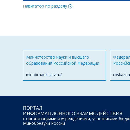
Навигатор по разделу
Министерство науки и высшего
Федерал
образования Российской Федерации
Российс
minobrnauki.gov.ru/
roskazna
ПОРТАЛ
ИНФОРМАЦИОННОГО ВЗАИМОДЕЙСТВИЯ
с организациями и учреждениями, участниками бюдж
Минобрнауки России