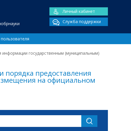
Личный кабинет
Служба поддержки
нобрнауки
 пользователя
ия информации государственным (муниципальным)
ии порядка предоставления
азмещения на официальном