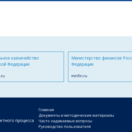
ьное казначейство
Министерство финансов Рос
кой Федерации
Федерации
.ru
minfin.ru
Главная
Документы и методические материалы
етного процесса
Часто задаваемые вопросы
Руководство пользователя