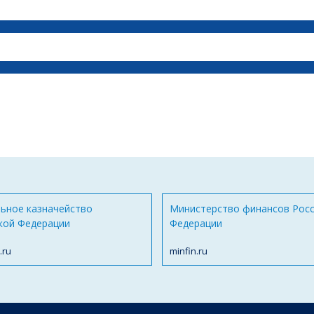
ьное казначейство
Министерство финансов Рос
кой Федерации
Федерации
.ru
minfin.ru