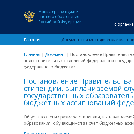
Министерство науки и
высшего образования
Российской Федерации
с органи
Главная
Документы и методические матер
Главная
|
Документ
|
Постановление Правительства 
подготовительных отделений федеральных государс
федерального бюджета»
Постановление Правительства Р
стипендии, выплачиваемой сл
государственных образователь
бюджетных ассигнований феде
Об установлении размера стипендии, выплачиваемо
образования, обучающимся за счет бюджетных асси
Посмотреть документ