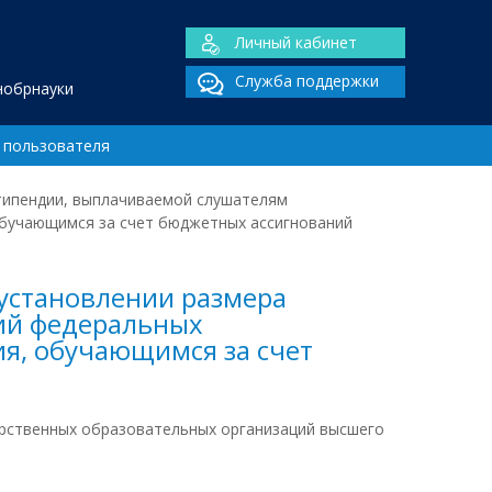
Личный кабинет
Служба поддержки
нобрнауки
 пользователя
стипендии, выплачиваемой слушателям
обучающимся за счет бюджетных ассигнований
 установлении размера
ий федеральных
я, обучающимся за счет
рственных образовательных организаций высшего