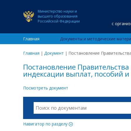
Министерство науки и
высшего образования
Российской Федерации
с органи
Главная
Документы и методические матер
Главная
|
Документ
|
Постановление Правительства 
Постановление Правительства 
индексации выплат, пособий и
Посмотреть документ
Навигатор по разделу