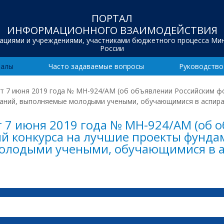
ПОРТАЛ
ИНФОРМАЦИОННОГО ВЗАИМОДЕЙСТВИЯ
зациями и учреждениями, участниками бюджетного процесса Ми
России
иалы
Часто задаваемые вопросы
Руководство
т 7 июня 2019 года № МН-924/АМ (об объявлении Российским ф
ваний, выполняемые молодыми учеными, обучающимися в аспир
 7 июня 2019 года № МН-924/АМ (об 
й конкурса на лучшие проекты фунд
олодыми учеными, обучающимися в а