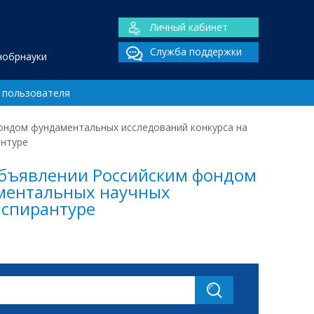
Личный кабинет
Служба поддержки
нобрнауки
 пользователя
ондом фундаментальных исследований конкурса на
антуре
объявлении Российским фондом
аментальных научных
спирантуре