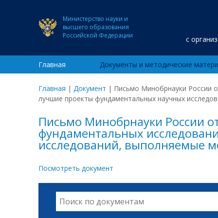
Министерство науки и
высшего образования
Российской Федерации
с органи
Главная
Документы и методические матер
Главная
|
Документ
|
Письмо Минобрнауки России о
лучшие проекты фундаментальных научных исследо
Письмо Минобрнауки России от
фундаментальных исследовани
исследований, выполняемые м
Посмотреть документ