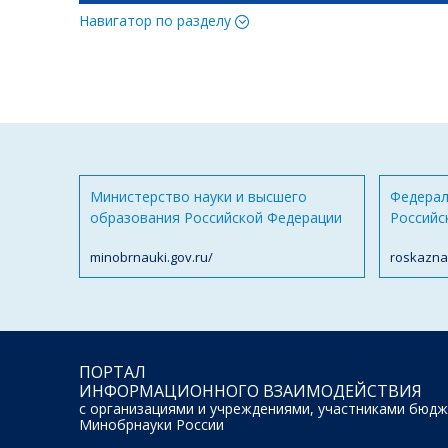
Навигатор по разделу
Министерство науки и высшего
Федерал
образования Российской Федерации
Российс
minobrnauki.gov.ru/
roskazna
ПОРТАЛ
ИНФОРМАЦИОННОГО ВЗАИМОДЕЙСТВИЯ
с организациями и учреждениями, участниками бюдж
Минобрнауки России