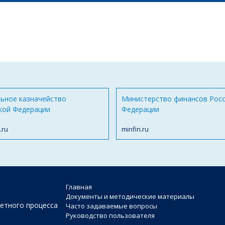
ьное казначейство
Министерство финансов Рос
кой Федерации
Федерации
.ru
minfin.ru
Главная
Документы и методические материалы
етного процесса
Часто задаваемые вопросы
Руководство пользователя