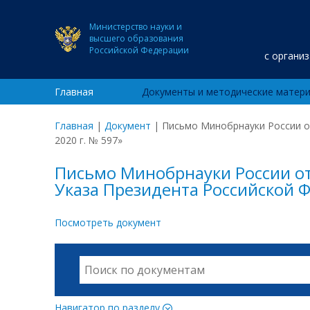
Министерство науки и
высшего образования
Российской Федерации
с органи
Главная
Документы и методические матер
Главная
|
Документ
|
Письмо Минобрнауки России от
2020 г. № 597»
Письмо Минобрнауки России от
Указа Президента Российской Ф
Посмотреть документ
Навигатор по разделу