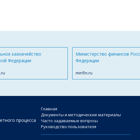
ьное казначейство
Министерство финансов Рос
кой Федерации
Федерации
.ru
minfin.ru
Главная
Документы и методические материалы
етного процесса
Часто задаваемые вопросы
Руководство пользователя