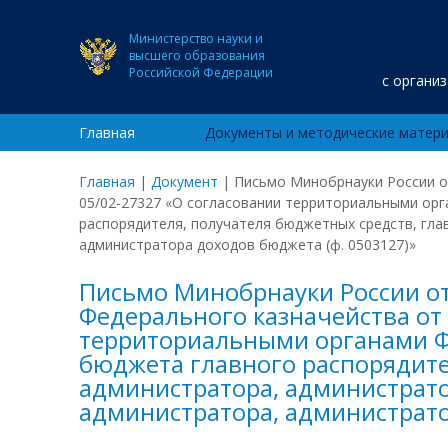
Министерство науки и
высшего образования
Российской Федерации
с органи
Главная
Документы и методические матер
Главная
|
Документ
|
Письмо Минобрнауки России от
05/02-27327 «О согласовании территориальными орг
распорядителя, получателя бюджетных средств, гл
администратора доходов бюджета (ф. 0503127)»
Письмо Минобрнауки России от
Федерального казначейства от 
территориальными органами Ф
бюджета главного распорядите
администратора, администрат
администратора, администрато