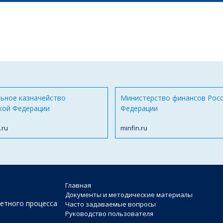
ьное казначейство
Министерство финансов Рос
кой Федерации
Федерации
.ru
minfin.ru
Главная
Документы и методические материалы
етного процесса
Часто задаваемые вопросы
Руководство пользователя