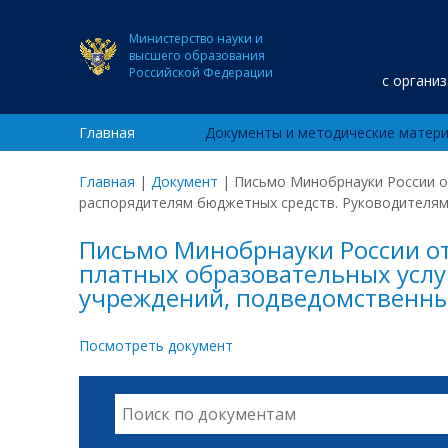
Министерство науки и
высшего образования
Российской Федерации
с органи
Главная
Документы и методические матер
Главная
|
Документ
|
Письмо Минобрнауки России о
распорядителям бюджетных средств. Руководителям
Письмо Минобрнауки России от
платных образовательных услу
учреждений, подведомственны
Посмотреть документ