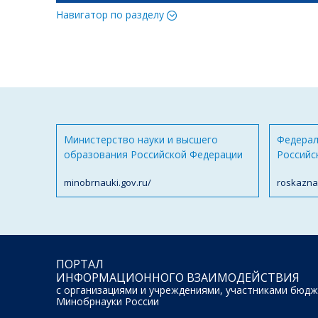
Навигатор по разделу
Министерство науки и высшего
Федерал
образования Российской Федерации
Российс
minobrnauki.gov.ru/
roskazna
ПОРТАЛ
ИНФОРМАЦИОННОГО ВЗАИМОДЕЙСТВИЯ
с организациями и учреждениями, участниками бюдж
Минобрнауки России