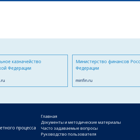
ьное казначейство
Министерство финансов Рос
кой Федерации
Федерации
.ru
minfin.ru
Главная
Документы и методические материалы
етного процесса
Часто задаваемые вопросы
Руководство пользователя