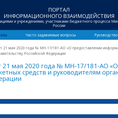
ПОРТАЛ
ИНФОРМАЦИОННОГО ВЗАИМОДЕЙСТВИЯ
зациями и учреждениями, участниками бюджетного процесса Ми
России
иалы
Часто задаваемые вопросы
Руководство
т 21 мая 2020 года № МН-17/181-АО «О предоставлении инфор
равительству Российской Федерации
 21 мая 2020 года № МН-17/181-АО «
етных средств и руководителям орга
дерации