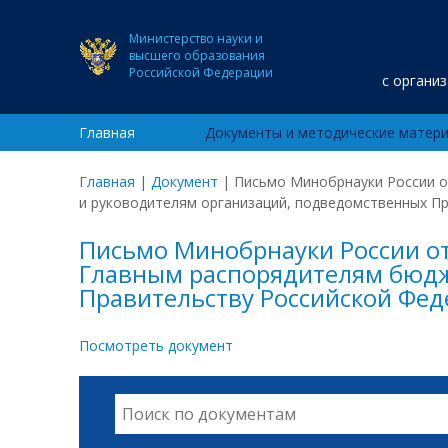
Министерство науки и
высшего образования
Российской Федерации
с органи
Главная
Документы и методические матер
Главная
|
Документ
|
Письмо Минобрнауки России о
и руководителям организаций, подведомственных П
Письмо Минобрнауки России от
Главным распорядителям бюдж
Правительству Российской Фе
Посмотреть документ