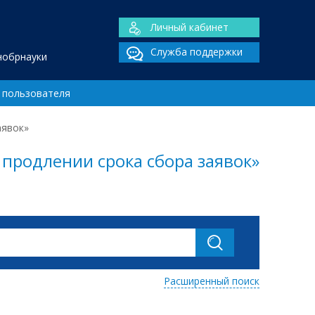
Личный кабинет
Служба поддержки
нобрнауки
 пользователя
аявок»
продлении срока сбора заявок»
Расширенный поиск