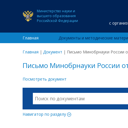
Министерство науки и
высшего образования
Российской Федерации
с органи
Главная
Документы и методические матер
Главная
|
Документ
|
Письмо Минобрнауки России от
Письмо Минобрнауки России от
Посмотреть документ
Навигатор по разделу