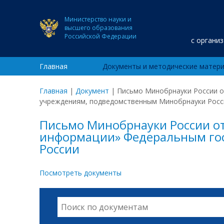
Министерство науки и
высшего образования
Российской Федерации
с органи
Главная
Документы и методические матер
Главная
|
Документ
|
Письмо Минобрнауки России о
учреждениям, подведомственным Минобрнауки Росс
Письмо Минобрнауки России от
информации» Федеральным го
России
Посмотреть документы