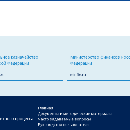
ьное казначейство
Министерство финансов Рос
кой Федерации
Федерации
.ru
minfin.ru
Главная
Документы и методические материалы
етного процесса
Часто задаваемые вопросы
Руководство пользователя