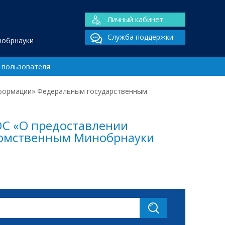
Личный кабинет
Служба поддержки
нобрнауки
 пользователя
нформации» Федеральным государственным
ЮС «О предоставлении
домственным Минобрнауки