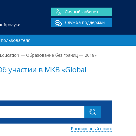
Личный кабинет
Служба поддержки
нобрнауки
 пользователя
 Education — Образование без границ — 2018»
б участии в МКВ «Global
Расширенный поиск