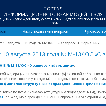
ПОРТАЛ
ИНФОРМАЦИОННОГО ВЗАИМОДЕЙСТВИЯ
зациями и учреждениями, участниками бюджетного процесса Ми
России
иалы
Часто задаваемые вопросы
Руководство
т 10 августа 2018 года № М-18/ЮС «О запросе информации»
 10 августа 2018 года № М-18/ЮС «О 
2018 № М-18/ЮС «О запросе информации»
.
ской Федерации в целях организации эффективной работы по в
рской отчетности и учреждений, подведомственных Минобрнаук
х филиалах (структурных подразделениях)» (Приложение
а также по всем филиалам (структурным подразделениям), имею
el
необходимо в срок до 17.08.2018 направить на электронный 