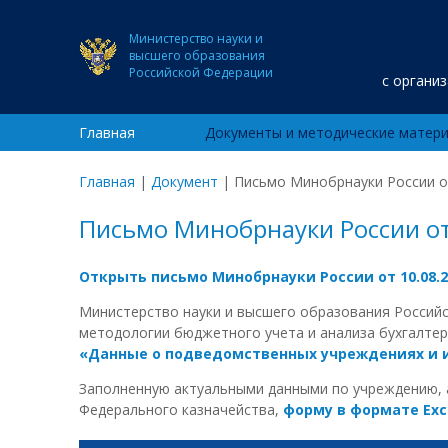
Министерство науки и
высшего образования
Российской Федерации
с органи
Главная
Документы и методические матер
Главная
|
Документ
|
Письмо Минобрнауки России о
Письмо Минобрнауки России от
Открыть письмо Минобрнауки России от 10.08.
Министерство науки и высшего образования Россий
методологии бюджетного учета и анализа бухгалте
«Данные о подведомственных учреждениях и и
Заполненную актуальными данными по учреждению, 
Федерального казначейства,
форму в формате Exc