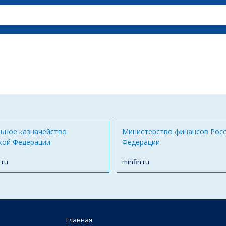
ьное казначейство
Министерство финансов Рос
кой Федерации
Федерации
.ru
minfin.ru
Главная