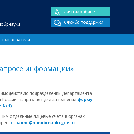
Личный кабинет
Служба поддержки
нобрнауки
 пользователя
запросе информации»
заимодействию подразделений Департамента
и Росcии направляет для заполнения
форму
 № 1)
.
щим отдельные лицевые счета в органах
адрес
ot.oaono@minobrnauki.gov.ru
.