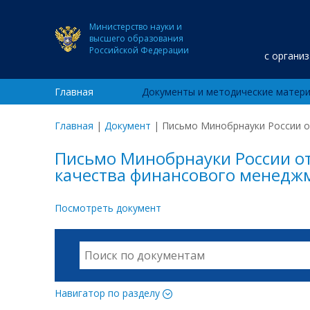
Министерство науки и
высшего образования
Российской Федерации
с органи
Главная
Документы и методические матер
Главная
|
Документ
|
Письмо Минобрнауки России от
Письмо Минобрнауки России от
качества финансового менеджм
Посмотреть документ
Навигатор по разделу