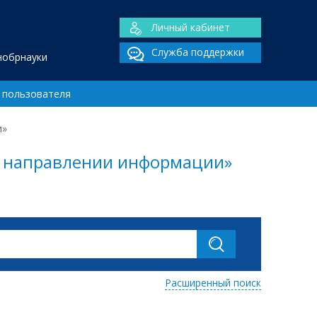
Личный кабинет
Служба поддержки
нобрнауки
 пользователя
и»
О направлении информации»
Расширенный поиск