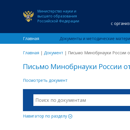
Министерство науки и
высшего образования
Российской Федерации
с органи
Главная
Документы и методические матер
Главная
|
Документ
|
Письмо Минобрнауки России о
Письмо Минобрнауки России о
Посмотреть документ
Навигатор по разделу