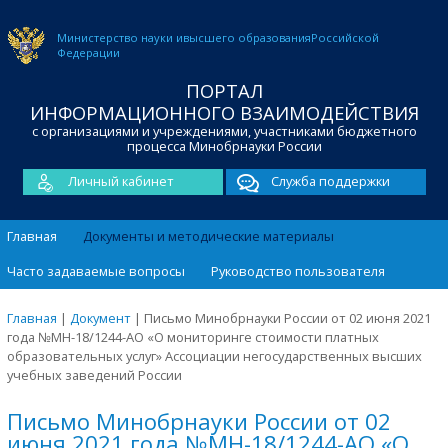
Министерство науки и
высшего образования
Российской
Федерации
ПОРТАЛ
ИНФОРМАЦИОННОГО ВЗАИМОДЕЙСТВИЯ
с организациями и учреждениями, участниками бюджетного
процесса Минобрнауки России
Личный кабинет
Служба поддержки
Главная
Документы и методические материалы
Часто задаваемые вопросы
Руководство пользователя
Главная
|
Документ
|
Письмо Минобрнауки России от 02 июня 2021
года №МН-18/1244-АО «О мониторинге стоимости платных
образовательных услуг» Ассоциации негосударственных высших
учебных заведений России
Письмо Минобрнауки России от 02
июня 2021 года №МН-18/1244-АО «О