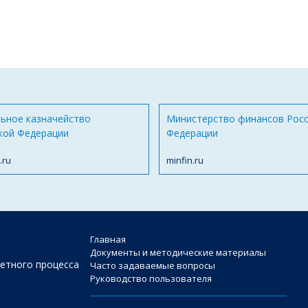
ьное казначейство
Министерство финансов Рос
кой Федерации
Федерации
.ru
minfin.ru
Главная
Документы и методические материалы
етного процесса
Часто задаваемые вопросы
Руководство пользователя