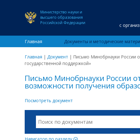
Министерство науки и
высшего образования
Российской Федерации
с органи
Главная
Документы и методические матер
Главная
|
Документ
|
Письмо Минобрнауки России о
государственной поддержкой»
Письмо Минобрнауки России о
возможности получения образо
Посмотреть документ
Навигатор по разделу