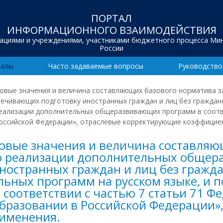
ПОРТАЛ
ИНФОРМАЦИОННОГО ВЗАИМОДЕЙСТВИЯ
зациями и учреждениями, участниками бюджетного процесса Ми
России
иалы
Часто задаваемые вопросы
Руководство
оговые значения и величина составляющих базового норматива з
чивающих подготовку иностранных граждан и лиц без граждан
реализации дополнительных общеразвивающих программ в соотв
 Российской Федерации», отраслевые корректирующие коэффициен
оговые значения и величина составляю
по реализации дополнительных обще
остранных граждан и лиц без гражда
ьных программ на русском языке, и 
оответствии с частью 7 статьи 71 Фе
 образовании в Российской Федерации
рименения.