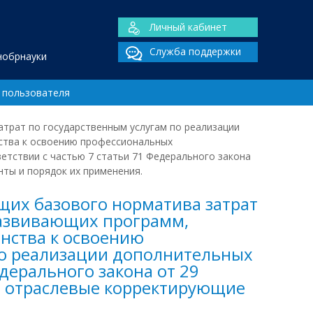
Личный кабинет
Служба поддержки
нобрнауки
 пользователя
атрат по государственным услугам по реализации
ства к освоению профессиональных
етствии с частью 7 статьи 71 Федерального закона
ты и порядок их применения.
щих базового норматива затрат
развивающих программ,
нства к освоению
по реализации дополнительных
дерального закона от 29
», отраслевые корректирующие