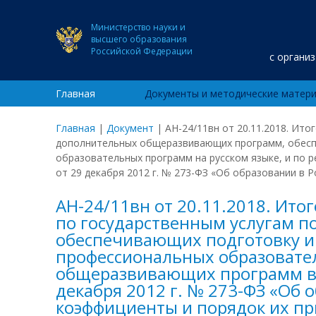
Министерство науки и
высшего образования
Российской Федерации
с органи
Главная
Документы и методические матер
Главная
|
Документ
|
АН-24/11вн от 20.11.2018. Ит
дополнительных общеразвивающих программ, обеспе
образовательных программ на русском языке, и по 
от 29 декабря 2012 г. № 273-ФЗ «Об образовании в
АН-24/11вн от 20.11.2018. Ит
по государственным услугам 
обеспечивающих подготовку ин
профессиональных образовател
общеразвивающих программ в с
декабря 2012 г. № 273-ФЗ «Об
коэффициенты и порядок их п