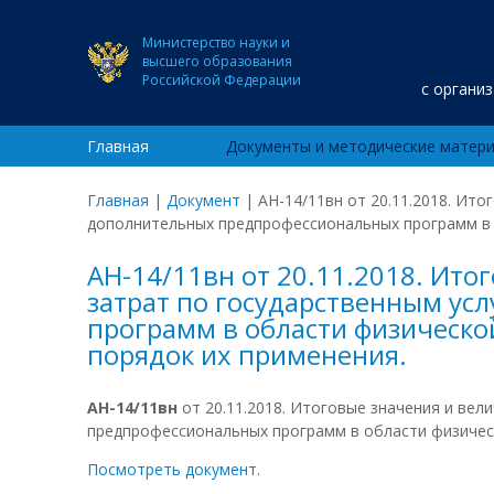
Министерство науки и
высшего образования
Российской Федерации
с органи
Главная
Документы и методические матер
Главная
|
Документ
|
АН-14/11вн от 20.11.2018. Ит
дополнительных предпрофессиональных программ в 
АН-14/11вн от 20.11.2018. Ит
затрат по государственным у
программ в области физическо
порядок их применения.
АН-14/11вн
от 20.11.2018. Итоговые значения и ве
предпрофессиональных программ в области физичес
Посмотреть документ
.