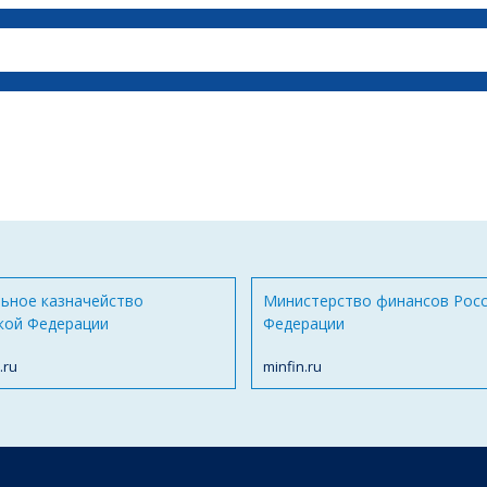
ьное казначейство
Министерство финансов Рос
кой Федерации
Федерации
.ru
minfin.ru