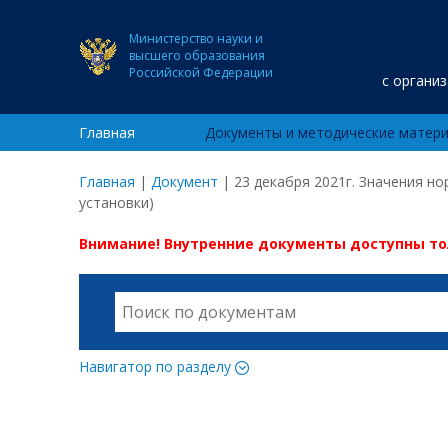
Министерство науки и
высшего образования
Российской Федерации
с органи
Главная
Документы и методические матер
Главная
|
Документ
|
23 декабря 2021г. Значения н
установки)
Внимание! Внутренние документы доступны т
Навигатор по разделу