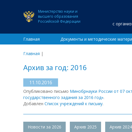
Министерство науки и
высшего образования
Российской Федерации
с органи
Главная
Документы и методические матер
Главная
|
Архив за год: 2016
11.10.2016
Опубликовано письмо
Минобрнауки России от 07 ок
государственного задания за 2016 год»
.
Добавлен
Список учреждений к письму
.
Новости за 2026
Архив 2025
Архив 2024