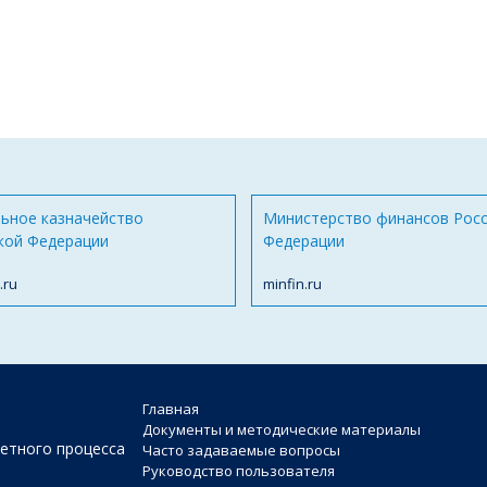
ьное казначейство
Министерство финансов Рос
кой Федерации
Федерации
.ru
minfin.ru
Главная
Документы и методические материалы
етного процесса
Часто задаваемые вопросы
Руководство пользователя