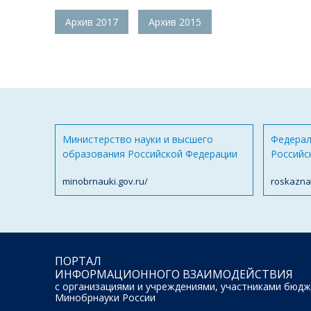
Архив 2017
Архив 2015
Министерство науки и высшего
Федерал
образования Российской Федерации
Российс
minobrnauki.gov.ru/
roskazna
ПОРТАЛ
ИНФОРМАЦИОННОГО ВЗАИМОДЕЙСТВИЯ
с организациями и учреждениями, участниками бюдж
Минобрнауки России