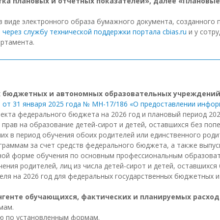
тка плановых и отчетных показателей», далее «Плановые
 виде электронного образа бумажного документа, созданного 
ь
через службу технической поддержки портала cbias.ru
и у сотр
ртамента.
х бюджетных и автономных образовательных учреждени
 от 31 января 2025 года № МН-17/186 «О предоставлении инфо
кта федерального бюджета на 2026 год и плановый период 2027
рав на образование детей-сирот и детей, оставшихся без попеч
ших в период обучения обоих родителей или единственного род
аммам за счет средств федерального бюджета, а также выпус
ной форме обучения по основным профессиональным образоват
чения родителей, лиц из числа детей-сирот и детей, оставшихся
теля на 2026 год для федеральных государственных бюджетных
тингенте обучающихся, фактических и планируемых расхо
мам.
ию по установленным формам.