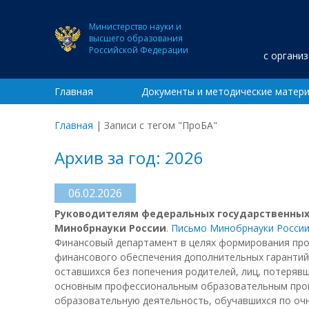
Министерство науки и
высшего образования
Российской Федерации
с органи
Главная
Документы и методические матер
Главная
|
Записи с тегом "ПроБА"
Архив за год: 2026
06.02.2026
Руководителям федеральных государственных
Минобрнауки России
.
Письмо Минобрнауки России
Финансовый департамент в целях формирования прое
финансового обеспечения дополнительных гарантий п
оставшихся без попечения родителей, лиц, потеряв
основным профессиональным образовательным прогр
образовательную деятельность, обучавшихся по оч