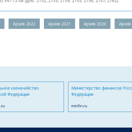
7-12-08 (доб.: 2152, 2153, 2154, 2155, 2156, 2157, 2162).
Архив 2022
Архив 2021
Архив 2020
Архив
ьное казначейство
Министерство финансов Рос
кой Федерации
Федерации
.ru
minfin.ru