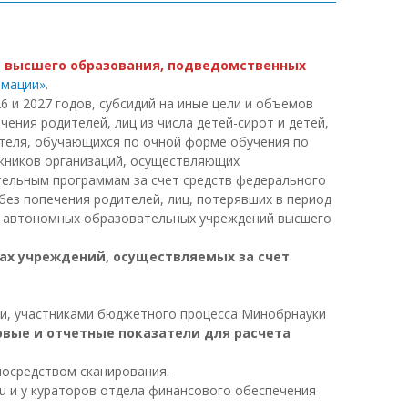
й
высшего образования, подведомственных
рмации»
.
 и 2027 годов, субсидий на иные цели и объемов
ения родителей, лиц из числа детей-сирот и детей,
ителя, обучающихся по очной форме обучения по
кников организаций, осуществляющих
ельным программам за счет средств федерального
 без попечения родителей, лиц, потерявших в период
 и автономных образовательных учреждений высшего
дах учреждений, осуществляемых за счет
ми, участниками бюджетного процесса Минобрнауки
овые и отчетные показатели для расчета
посредством сканирования.
ru и у кураторов отдела финансового обеспечения