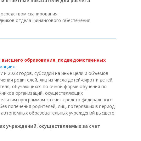
 и отчетные показатели для расчета
посредством сканирования.
удников отдела финансового обеспечения
й
высшего образования, подведомственных
рмации»
.
 и 2028 годов, субсидий на иные цели и объемов
ения родителей, лиц из числа детей-сирот и детей,
ителя, обучающихся по очной форме обучения по
кников организаций, осуществляющих
ельным программам за счет средств федерального
 без попечения родителей, лиц, потерявших в период
 и автономных образовательных учреждений высшего
дах учреждений, осуществляемых за счет