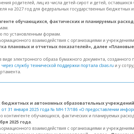
чения родителей, лиц из числа детей-сирот и детей, оставшихся
теля на 2027 год для федеральных государственных бюджетных
тингенте обучающихся, фактических и планируемых расхо
мам.
ию по установленным формам.
нформационного взаимодействия с организациями и учреждения
тка плановых и отчетных показателей», далее «Плановые
 виде электронного образа бумажного документа, созданного 
ь
через службу технической поддержки портала cbias.ru
и у сотр
ртамента.
х бюджетных и автономных образовательных учреждени
 от 31 января 2025 года № МН-17/186 «О предоставлении инфо
 контингенте обучающихся, фактических и планируемых расхо
бря 2025 года
.
нформационного взаимодействия с организациями и учреждения