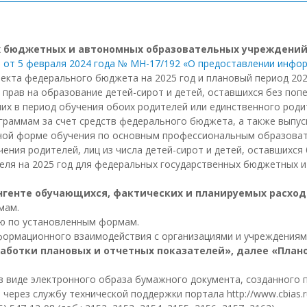
х бюджетных и автономных образовательных учреждени
 от 5 февраля 2024 года № МН-17/192 «О предоставлении инфо
кта федерального бюджета на 2025 год и плановый период 2026
рав на образование детей-сирот и детей, оставшихся без попеч
ших в период обучения обоих родителей или единственного род
аммам за счет средств федерального бюджета, а также выпус
ной форме обучения по основным профессиональным образоват
чения родителей, лиц из числа детей-сирот и детей, оставшихся
теля на 2025 год для федеральных государственных бюджетных
тингенте обучающихся, фактических и планируемых расхо
мам.
ию по установленным формам.
нформационного взаимодействия с организациями и учреждения
работки плановых и отчетных показателей», далее «План
 виде электронного образа бумажного документа, созданного 
ерез службу технической поддержки портала http://www.cbias.