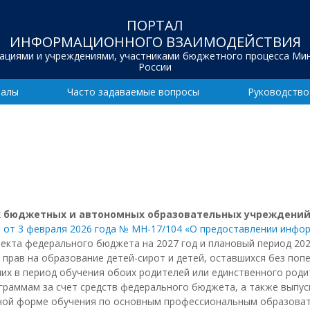
ПОРТАЛ
ИНФОРМАЦИОННОГО ВЗАИМОДЕЙСТВИЯ
зациями и учреждениями, участниками бюджетного процесса Ми
России
иалы
Часто задаваемые вопросы
Руководство
 бюджетных и автономных образовательных учреждений
 от 3 февраля 2026 года № МН-17/104 «О предоставлении инфо
кта федерального бюджета на 2027 год и плановый период 2028
рав на образование детей-сирот и детей, оставшихся без попеч
ших в период обучения обоих родителей или единственного род
аммам за счет средств федерального бюджета, а также выпус
ной форме обучения по основным профессиональным образоват