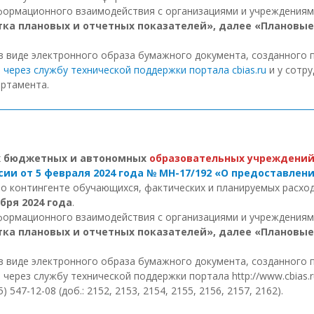
нформационного взаимодействия с организациями и учреждения
тка плановых и отчетных показателей», далее «Плановые
 виде электронного образа бумажного документа, созданного 
ь
через службу технической поддержки портала cbias.ru
и у сотр
ртамента.
х бюджетных и автономных
образовательных учреждений
ии от 5 февраля 2024 года № МН-17/192 «О предоставле
 контингенте обучающихся, фактических и планируемых расхо
бря 2024 года
.
нформационного взаимодействия с организациями и учреждения
тка плановых и отчетных показателей», далее «Плановые
 виде электронного образа бумажного документа, созданного 
ерез службу технической поддержки портала http://www.cbias.
7-12-08 (доб.: 2152, 2153, 2154, 2155, 2156, 2157, 2162).