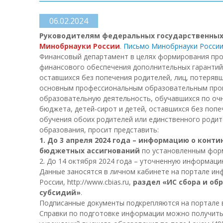
06.02.2024
Руководителям федеральных государственны
Минобрнауки России
.
Письмо Минобрнауки России
Финансовый департамент в целях формирования прое
финансового обеспечения дополнительных гарантий п
оставшихся без попечения родителей, лиц, потеряв
основным профессиональным образовательным прогр
образовательную деятельность, обучавшихся по оч
бюджета, детей-сирот и детей, оставшихся без попе
обучения обоих родителей или единственного роди
образования, просит представить:
1. До 3 апреля 2024 года – информацию о кон
бюджетных ассигнований
по установленным фор
2. До 14 октября 2024 года – уточненную информац
Данные заносятся в личном кабинете на портале и
России, http://www.сbias.ru,
раздел «ИС сбора и об
субсидий»
.
Подписанные документы подкрепляются на портале в
Справки по подготовке информации можно получить ч