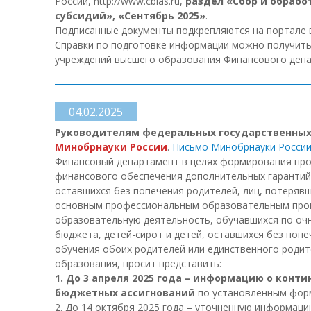
России, http://www.сbias.ru,
раздел «Сбор и обрабо
субсидий», «Сентябрь 2025»
.
Подписанные документы подкрепляются на портале в
Справки по подготовке информации можно получит
учреждений высшего образования Финансового депа
04.02.2025
Руководителям федеральных государственны
Минобрнауки России
.
Письмо Минобрнауки России
Финансовый департамент в целях формирования прое
финансового обеспечения дополнительных гарантий п
оставшихся без попечения родителей, лиц, потеряв
основным профессиональным образовательным прогр
образовательную деятельность, обучавшихся по оч
бюджета, детей-сирот и детей, оставшихся без попе
обучения обоих родителей или единственного роди
образования, просит представить:
1. До 3 апреля 2025 года – информацию о кон
бюджетных ассигнований
по установленным фор
2. До 14 октября 2025 года – уточненную информац